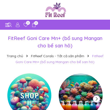
0
0
FitReef Goni Care Mn+ (bổ sung Mangan
cho bể san hô)
Trang chủ
FitReef Corals - Tất cả sản phẩm
FitReef
Goni Care Mn+ (bổ sung Mangan cho bể san hô)