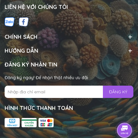
LIÊN HỆ VỚI CHÚNG TÔI
CHÍNH SÁCH
HƯỚNG DẪN
ĐĂNG KÝ NHẬN TIN
Đăng ký ngay! Để nhận thật nhiều ưu đãi
ĐĂNG KÝ
HÌNH THỨC THANH TOÁN