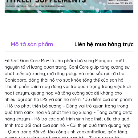
Mô tả sản phẩm
Liên hệ mua hàng trực t
FitReef Goni.Care Mn+ là sản phẩm bổ sung Mangan - một
nguyên tố vi lượng quan trọng, Goni Care giúp tăng cường sự
phát triển bộ xương, mở rộng polyp và màu sắc rực rỡ cho
Goniopora, đồng thời hỗ trợ sức khỏe tổng thể của san hô.
Thành phần chính này đóng vai trò quan trọng trong việc kích
hoạt enzym, quang hợp và tăng cường sức đề kháng cho
nhiều loại san hô LPS và san hô mềm. *Ưu điểm của sản phẩm:
- Hỗ trợ phát triển bộ xương – Đóng vai trò quan trọng trong
quá trình canxi hóa và phát triển bộ xương. - Tăng cường chức
năng enzym – Hỗ trợ các quá trình sinh học thiết yếu cho quá
trình trao đổi chất của san hô. - Cải thiện quá trình quang hợp
– Quan trọng đối với tảo cộng sinh zooxanthellae, giúp tăng