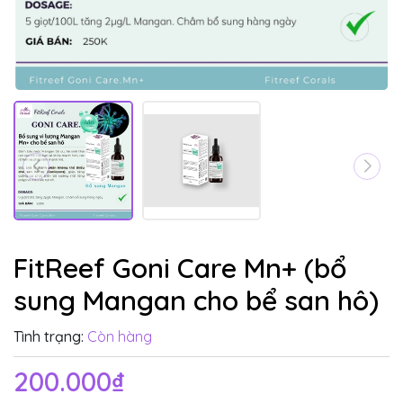
FitReef Goni Care Mn+ (bổ
sung Mangan cho bể san hô)
Tình trạng:
Còn hàng
200.000₫