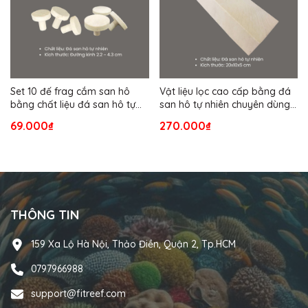
Set 10 đế frag cắm san hô
Vật liệu lọc cao cấp bằng đá
bằng chất liệu đá san hô tự
san hô tự nhiên chuyên dùng
nhiên
cho bể nước mặn (size lớn
69.000₫
270.000₫
20x10x5 cm)
THÔNG TIN
159 Xa Lộ Hà Nội, Thảo Điền, Quận 2, Tp.HCM
0797966988
support@fitreef.com