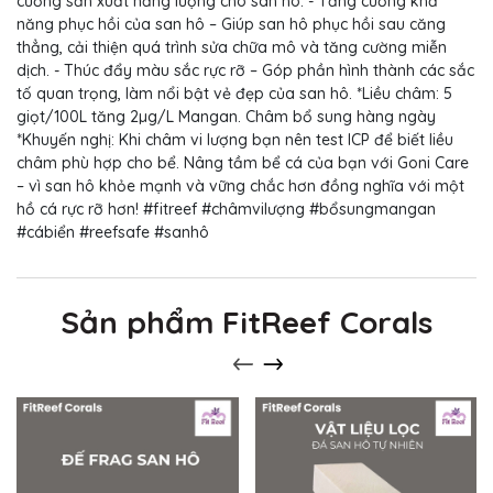
cường sản xuất năng lượng cho san hô. - Tăng cường khả
năng phục hồi của san hô – Giúp san hô phục hồi sau căng
thẳng, cải thiện quá trình sửa chữa mô và tăng cường miễn
dịch. - Thúc đẩy màu sắc rực rỡ – Góp phần hình thành các sắc
tố quan trọng, làm nổi bật vẻ đẹp của san hô. *Liều châm: 5
giọt/100L tăng 2µg/L Mangan. Châm bổ sung hàng ngày
*Khuyến nghị: Khi châm vi lượng bạn nên test ICP để biết liều
châm phù hợp cho bể. Nâng tầm bể cá của bạn với Goni Care
– vì san hô khỏe mạnh và vững chắc hơn đồng nghĩa với một
hồ cá rực rỡ hơn! #fitreef #châmvilượng #bổsungmangan
#cábiển #reefsafe #sanhô
Sản phẩm FitReef Corals