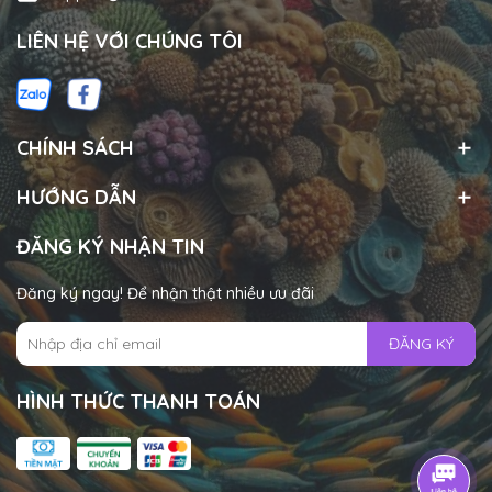
LIÊN HỆ VỚI CHÚNG TÔI
CHÍNH SÁCH
HƯỚNG DẪN
ĐĂNG KÝ NHẬN TIN
Đăng ký ngay! Để nhận thật nhiều ưu đãi
ĐĂNG KÝ
HÌNH THỨC THANH TOÁN