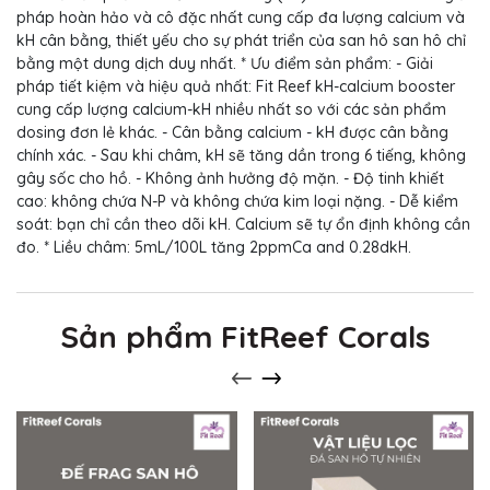
pháp hoàn hảo và cô đặc nhất cung cấp đa lượng calcium và
kH cân bằng, thiết yếu cho sự phát triển của san hô san hô chỉ
bằng một dung dịch duy nhất. * Ưu điểm sản phẩm: - Giải
pháp tiết kiệm và hiệu quả nhất: Fit Reef kH-calcium booster
cung cấp lượng calcium-kH nhiều nhất so với các sản phẩm
dosing đơn lẻ khác. - Cân bằng calcium - kH được cân bằng
chính xác. - Sau khi châm, kH sẽ tăng dần trong 6 tiếng, không
gây sốc cho hồ. - Không ảnh hưởng độ mặn. - Độ tinh khiết
cao: không chứa N-P và không chứa kim loại nặng. - Dễ kiểm
soát: bạn chỉ cần theo dõi kH. Calcium sẽ tự ổn định không cần
đo. * Liều châm: 5mL/100L tăng 2ppmCa and 0.28dkH.
Sản phẩm FitReef Corals