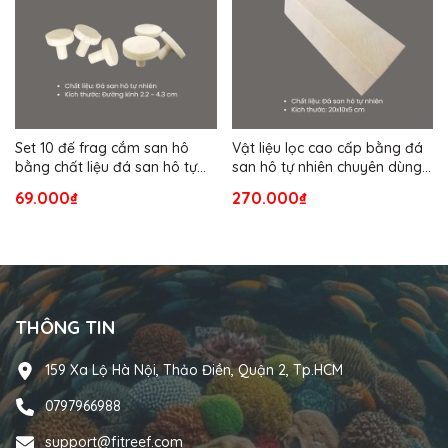
Set 10 đế frag cắm san hô
Vật liệu lọc cao cấp bằng đá
bằng chất liệu đá san hô tự
san hô tự nhiên chuyên dùng
nhiên
cho bể nước mặn (size lớn
69.000₫
270.000₫
20x10x5 cm)
THÔNG TIN
159 Xa Lộ Hà Nội, Thảo Điền, Quận 2, Tp.HCM
0797966988
support@fitreef.com