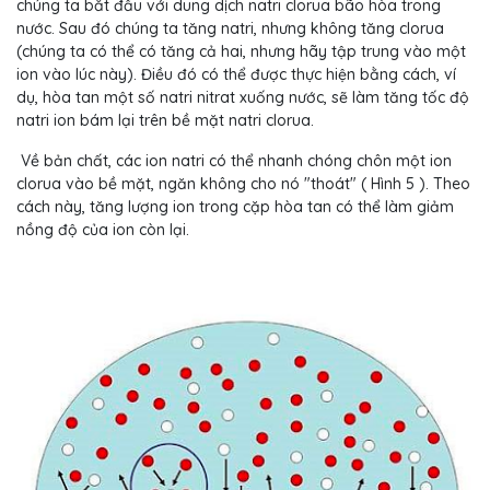
chúng ta bắt đầu với dung dịch natri clorua bão hòa trong
nước. Sau đó chúng ta tăng natri, nhưng không tăng clorua
(chúng ta có thể có tăng cả hai, nhưng hãy tập trung vào một
ion vào lúc này). Điều đó có thể được thực hiện bằng cách, ví
dụ, hòa tan một số natri nitrat xuống nước, sẽ làm tăng tốc độ
natri ion bám lại trên bề mặt natri clorua.
Về bản chất, các ion natri có thể nhanh chóng chôn một ion
clorua vào bề mặt, ngăn không cho nó "thoát" ( Hình 5 ). Theo
cách này, tăng lượng ion trong cặp hòa tan có thể làm giảm
nồng độ của ion còn lại.