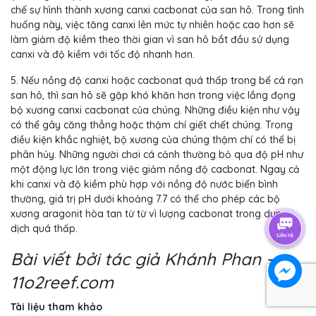
chế sự hình thành xương canxi cacbonat của san hô. Trong tình
huống này, việc tăng canxi lên mức tự nhiên hoặc cao hơn sẽ
làm giảm độ kiềm theo thời gian vì san hô bắt đầu sử dụng
canxi và độ kiềm với tốc độ nhanh hơn.
5. Nếu nồng độ canxi hoặc cacbonat quá thấp trong bể cá rạn
san hô, thì san hô sẽ gặp khó khăn hơn trong việc lắng đọng
bộ xương canxi cacbonat của chúng. Những điều kiện như vậy
có thể gây căng thẳng hoặc thậm chí giết chết chúng. Trong
điều kiện khắc nghiệt, bộ xương của chúng thậm chí có thể bị
phân hủy. Những người chơi cá cảnh thường bỏ qua độ pH như
một động lực lớn trong việc giảm nồng độ cacbonat. Ngay cả
khi canxi và độ kiềm phù hợp với nồng độ nước biển bình
thường, giá trị pH dưới khoảng 7.7 có thể cho phép các bộ
xương aragonit hòa tan từ từ vì lượng cacbonat trong dung
dịch quá thấp.
Bài viết bởi tác giả Khánh Phan -
11o2reef.com
Tài liệu tham khảo