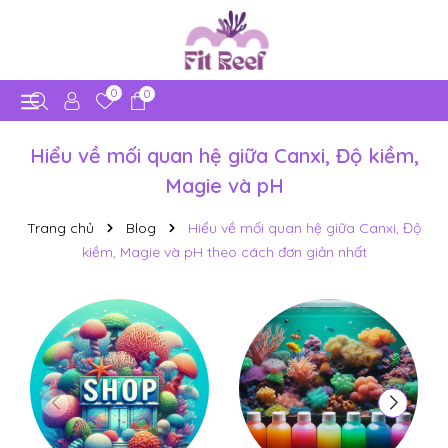
0
0
Hiểu về mối quan hệ giữa Canxi, Độ kiềm,
Magie và pH
Trang chủ
Blog
Hiểu về mối quan hệ giữa Canxi, Độ
kiềm, Magie và pH theo cách đơn giản nhất