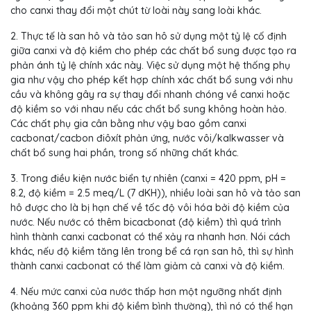
cho canxi thay đổi một chút từ loài này sang loài khác.
2. Thực tế là san hô và tảo san hô sử dụng một tỷ lệ cố định
giữa canxi và độ kiềm cho phép các chất bổ sung được tạo ra
phản ánh tỷ lệ chính xác này. Việc sử dụng một hệ thống phụ
gia như vậy cho phép kết hợp chính xác chất bổ sung với nhu
cầu và không gây ra sự thay đổi nhanh chóng về canxi hoặc
độ kiềm so với nhau nếu các chất bổ sung không hoàn hảo.
Các chất phụ gia cân bằng như vậy bao gồm canxi
cacbonat/cacbon điôxít phản ứng, nước vôi/kalkwasser và
chất bổ sung hai phần, trong số những chất khác.
3. Trong điều kiện nước biển tự nhiên (canxi = 420 ppm, pH =
8.2, độ kiềm = 2.5 meq/L (7 dKH)), nhiều loài san hô và tảo san
hô được cho là bị hạn chế về tốc độ vôi hóa bởi độ kiềm của
nước. Nếu nước có thêm bicacbonat (độ kiềm) thì quá trình
hình thành canxi cacbonat có thể xảy ra nhanh hơn. Nói cách
khác, nếu độ kiềm tăng lên trong bể cá rạn san hô, thì sự hình
thành canxi cacbonat có thể làm giảm cả canxi và độ kiềm.
4. Nếu mức canxi của nước thấp hơn một ngưỡng nhất định
(khoảng 360 ppm khi độ kiềm bình thường), thì nó có thể hạn