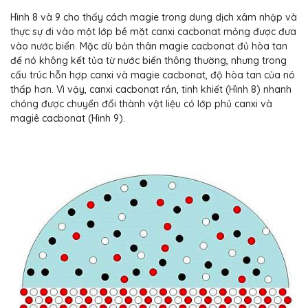
Hình 8 và 9 cho thấy cách magie trong dung dịch xâm nhập và
thực sự đi vào một lớp bề mặt canxi cacbonat mỏng được đưa
vào nước biển. Mặc dù bản thân magie cacbonat đủ hòa tan
để nó không kết tủa từ nước biển thông thường, nhưng trong
cấu trúc hỗn hợp canxi và magie cacbonat, độ hòa tan của nó
thấp hơn. Vì vậy, canxi cacbonat rắn, tinh khiết (Hình 8) nhanh
chóng được chuyển đổi thành vật liệu có lớp phủ canxi và
magiê cacbonat (Hình 9).