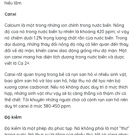
hiểu lầm.
Canxi
Calcium là một trong những ion chính trong nước biển. Nồng
độ của nó trong nước biển tự nhiên là khoảng 420 ppm, vì vậy
nó chiếm dưới 1.2% trọng lượng chất rắn của nước biển. Trong
đại dương, những thay đổi nồng độ này có liên quan đến thay
đổi về độ mặn, khiến canxi dao động giống như độ mặn. Một
ion canxi mang hai điện tích dương trong nước biển và được
viết là Ca 2+.
Canxi rất quan trọng trong bể cá rạn san hô vì nhiều sinh vật,
bao gồm san hô và tảo san hô, hấp thụ nó để tạo nên bộ
xương canxi cacbonat. Nếu nó không được duy trì ở mức thích
hợp, những sinh vật như vậy sẽ bị căng thẳng và thậm chí có
thể chết. Tôi khuyên những người chơi cá cảnh rạn san hô nên
duy trì canxi ở mức 380-450 ppm.
Độ kiềm
Độ kiềm là một phép đo phức tạp. Nó không phải là một "thứ"
trong nước. Nó thực sự là tổng của nhiều thứ, tất cả cùng nhau