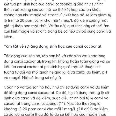
kết tủa phi sinh học của canxi cacbonat, giống như sự hình
thành bộ xương của san hô, có thể kết hợp các ion khác,
chẳng hạn như magiê và stronti. Sự kết hợp đó sẽ làm giảm tỷ
lệ trên từ 20 ppm canxi cho mỗi 1 meq/L độ kiềm xuống một
giá trị thấp hơn một chút. Về lâu dài, quá trình này có thể làm
cạn kiệt magie và stronti trong bể cá nếu chỉ bổ sung canxi và
kiềm.
Tóm tắt về sự lắng đọng sinh học của canxi cacbonat
Tác động của san hô, tảo san hô và các sinh vật khác lắng
đọng canxi cacbonat, trong khi không hoàn toàn giống với sự
kết tủa canxi cacbonat phi sinh học, có một số thuộc tính
tương tự đối với mối quan hệ qua lại giữa canxi, độ kiềm, pH
và magiê. Một số trong số này là:
1. San hô và tảo san hô hầu như chỉ sử dụng canxi và độ kiềm
để lắng đọng canxi cacbonat. Do đó, họ sử dụng một tỷ lệ cố
định giữa canxi và độ kiềm, được điều chỉnh bởi tỷ lệ canxi và
cacbonat trong canxi cacbonat (1:1). Mức tiêu thụ ròng là
khoảng 18-20 ppm canxi cho mỗi 1 meq/L (2.8 dKH) độ kiềm.
Lý do lượng canxi thay đổi là do sự kết hợp của magiê thay