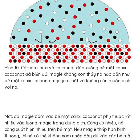
Hình 10. Các ion canxi và cacbonat đáp xuống bề mặt canxi
cacbonat đã biến đổi magie không còn thấy nó hấp dẫn như
bề mặt canxi cacbonat nguyên chất và không còn muốn dính
với nó.
Mức độ magie bám vào bề mặt canxi cacbonat phụ thuộc rất
nhiều vào lượng magie trong dung dịch. Càng có nhiều, nó
càng xuất hiện nhiều trên bề mặt. Nếu magiê thấp hơn bình
thường, thì nó có thể không xâm nhập đầy đủ vào các bề mặt