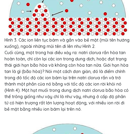
Hình 3. Các ion liên tục bám và gắn vào bề mặt (mũi tên hướng
xuống), ngoài những mũi tên đi lên như Hình 2.
Cuối cùng, một trong hai điều xảy ra: natri clorua rắn hòa tan
hoàn toàn, chỉ còn lại các ion trong dung dịch, hoặc đạt trạng
thái giới hạn bão hòa và không còn hòa tan nữa. Giới hạn hòa
tan là gì (bão hòa)? Nói một cách đơn giản, đó là điểm chính
trong đó tốc độ các ion bám lại trên natri clorua rắn và trở
thành một phần của nó bằng với tốc độ các ion rời khỏi nó
(Hình 4). Một hạt muối trong dung dịch natri clorua bão hòa có
thể trông giống như vậy chỉ là như vậy, nhưng ở cấp độ phân
tử có hiện trượng rất lớn lượng hoạt động, với nhiều ion rời đi
bề mặt bằng nhiều ion bám lại trên nó.