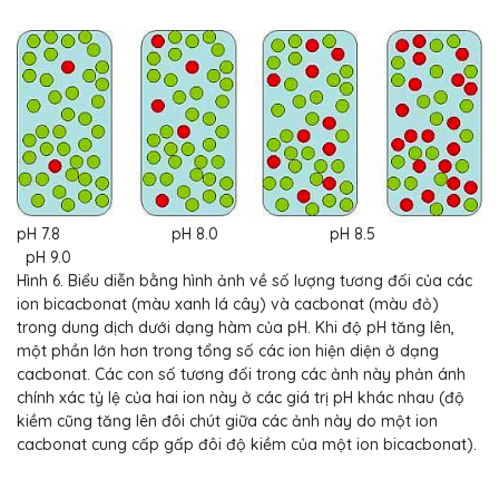
pH 7.8 pH 8.0 pH 8.5
pH 9.0
Hình 6. Biểu diễn bằng hình ảnh về số lượng tương đối của các
ion bicacbonat (màu xanh lá cây) và cacbonat (màu đỏ)
trong dung dịch dưới dạng hàm của pH. Khi độ pH tăng lên,
một phần lớn hơn trong tổng số các ion hiện diện ở dạng
cacbonat. Các con số tương đối trong các ảnh này phản ánh
chính xác tỷ lệ của hai ion này ở các giá trị pH khác nhau (độ
kiềm cũng tăng lên đôi chút giữa các ảnh này do một ion
cacbonat cung cấp gấp đôi độ kiềm của một ion bicacbonat).