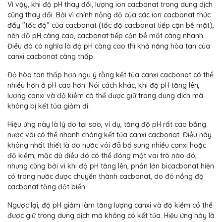
Vì vậy, khi độ pH thay đổi, lượng ion cacbonat trong dung dịch
cũng thay đổi. Bởi vì chính nồng độ của các ion cacbonat thúc
đẩy "tốc độ" của cacbonat (tốc độ cacbonat tiếp cận bề mặt),
nên độ pH càng cao, cacbonat tiếp cận bề mặt càng nhanh.
Điều đó có nghĩa là độ pH càng cao thì khả năng hòa tan của
canxi cacbonat càng thấp.
Độ hòa tan thấp hơn ngụ ý rằng kết tủa canxi cacbonat có thể
nhiều hơn ở pH cao hơn. Nói cách khác, khi độ pH tăng lên,
lượng canxi và độ kiềm có thể được giữ trong dung dịch mà
không bị kết tủa giảm đi.
Hiệu ứng này là lý do tại sao, ví dụ, tăng độ pH rất cao bằng
nước vôi có thể nhanh chóng kết tủa canxi cacbonat. Điều này
không nhất thiết là do nước vôi đã bổ sung nhiều canxi hoặc
độ kiềm, mặc dù điều đó có thể đóng một vai trò nào đó,
nhưng cũng bởi vì khi độ pH tăng lên, phần lớn bicacbonat hiện
có trong nước được chuyển thành cacbonat, do đó nồng độ
cacbonat tăng đột biến.
Ngược lại, độ pH giảm làm tăng lượng canxi và độ kiềm có thể
được giữ trong dung dịch mà không có kết tủa. Hiệu ứng này là