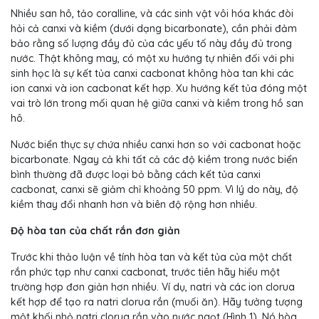
Nhiều san hô, tảo coralline, và các sinh vật vôi hóa khác đòi
hỏi cả canxi và kiềm (dưới dạng bicarbonate), cần phải đảm
bảo rằng số lượng đầy đủ của các yếu tố này đầy đủ trong
nước. Thật không may, có một xu hướng tự nhiên đối với phi
sinh học là sự kết tủa canxi cacbonat không hòa tan khi các
ion canxi và ion cacbonat kết hợp. Xu hướng kết tủa đóng một
vai trò lớn trong mối quan hệ giữa canxi và kiềm trong hồ san
hô.
Nước biển thực sự chứa nhiều canxi hơn so với cacbonat hoặc
bicarbonate. Ngay cả khi tất cả các độ kiềm trong nước biển
bình thường đã được loại bỏ bằng cách kết tủa canxi
cacbonat, canxi sẽ giảm chỉ khoảng 50 ppm. Vì lý do này, độ
kiềm thay đổi nhanh hơn và biên độ rộng hơn nhiều.
Độ hòa tan của chất rắn đơn giản
Trước khi thảo luận về tính hòa tan và kết tủa của một chất
rắn phức tạp như canxi cacbonat, trước tiên hãy hiểu một
trường hợp đơn giản hơn nhiều. Ví dụ, natri và các ion clorua
kết hợp để tạo ra natri clorua rắn (muối ăn). Hãy tưởng tượng
một khối nhỏ natri clorua rắn vào nước ngọt (Hình 1). Nó hòa