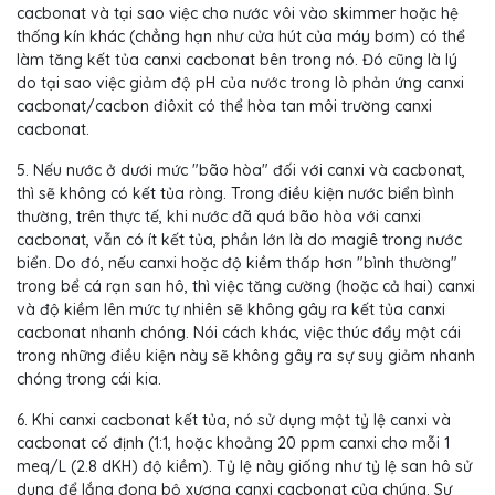
cacbonat và tại sao việc cho nước vôi vào skimmer hoặc hệ
thống kín khác (chẳng hạn như cửa hút của máy bơm) có thể
làm tăng kết tủa canxi cacbonat bên trong nó. Đó cũng là lý
do tại sao việc giảm độ pH của nước trong lò phản ứng canxi
cacbonat/cacbon điôxit có thể hòa tan môi trường canxi
cacbonat.
5. Nếu nước ở dưới mức "bão hòa" đối với canxi và cacbonat,
thì sẽ không có kết tủa ròng. Trong điều kiện nước biển bình
thường, trên thực tế, khi nước đã quá bão hòa với canxi
cacbonat, vẫn có ít kết tủa, phần lớn là do magiê trong nước
biển. Do đó, nếu canxi hoặc độ kiềm thấp hơn "bình thường"
trong bể cá rạn san hô, thì việc tăng cường (hoặc cả hai) canxi
và độ kiềm lên mức tự nhiên sẽ không gây ra kết tủa canxi
cacbonat nhanh chóng. Nói cách khác, việc thúc đẩy một cái
trong những điều kiện này sẽ không gây ra sự suy giảm nhanh
chóng trong cái kia.
6. Khi canxi cacbonat kết tủa, nó sử dụng một tỷ lệ canxi và
cacbonat cố định (1:1, hoặc khoảng 20 ppm canxi cho mỗi 1
meq/L (2.8 dKH) độ kiềm). Tỷ lệ này giống như tỷ lệ san hô sử
dụng để lắng đọng bộ xương canxi cacbonat của chúng. Sự