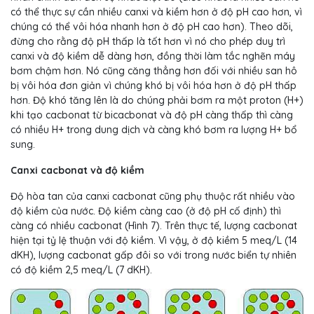
có thể thực sự cần nhiều canxi và kiềm hơn ở độ pH cao hơn, vì
chúng có thể vôi hóa nhanh hơn ở độ pH cao hơn). Theo dõi,
đừng cho rằng độ pH thấp là tốt hơn vì nó cho phép duy trì
canxi và độ kiềm dễ dàng hơn, đồng thời làm tắc nghẽn máy
bơm chậm hơn. Nó cũng căng thẳng hơn đối với nhiều san hô
bị vôi hóa đơn giản vì chúng khó bị vôi hóa hơn ở độ pH thấp
hơn. Độ khó tăng lên là do chúng phải bơm ra một proton (H+)
khi tạo cacbonat từ bicacbonat và độ pH càng thấp thì càng
có nhiều H+ trong dung dịch và càng khó bơm ra lượng H+ bổ
sung.
Canxi cacbonat và độ kiềm
Độ hòa tan của canxi cacbonat cũng phụ thuộc rất nhiều vào
độ kiềm của nước. Độ kiềm càng cao (ở độ pH cố định) thì
càng có nhiều cacbonat (Hình 7). Trên thực tế, lượng cacbonat
hiện tại tỷ lệ thuận với độ kiềm. Vì vậy, ở độ kiềm 5 meq/L (14
dKH), lượng cacbonat gấp đôi so với trong nước biển tự nhiên
có độ kiềm 2,5 meq/L (7 dKH).