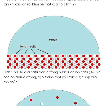
tan khi các ion rời khỏi bề mặt của nó (Hình 2).
Hình 1. Sơ đồ của natri clorua trong nước. Các ion natri (đỏ) và
các ion clorua (trắng) tạo thành một cấu trúc được sắp xếp
rắn chắc.