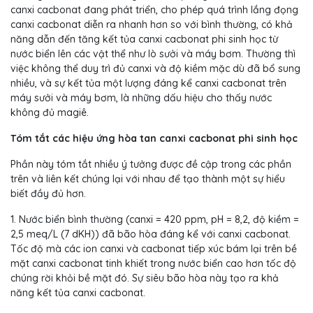
canxi cacbonat đang phát triển, cho phép quá trình lắng đọng
canxi cacbonat diễn ra nhanh hơn so với bình thường, có khả
năng dẫn đến tăng kết tủa canxi cacbonat phi sinh học từ
nước biển lên các vật thể như lò sưởi và máy bơm. Thường thì
việc không thể duy trì đủ canxi và độ kiềm mặc dù đã bổ sung
nhiều, và sự kết tủa một lượng đáng kể canxi cacbonat trên
máy sưởi và máy bơm, là những dấu hiệu cho thấy nước
không đủ magiê.
Tóm tắt các hiệu ứng hòa tan canxi cacbonat phi sinh học
Phần này tóm tắt nhiều ý tưởng được đề cập trong các phần
trên và liên kết chúng lại với nhau để tạo thành một sự hiểu
biết đầy đủ hơn.
1. Nước biển bình thường (canxi = 420 ppm, pH = 8,2, độ kiềm =
2,5 meq/L (7 dKH)) đã bão hòa đáng kể với canxi cacbonat.
Tốc độ mà các ion canxi và cacbonat tiếp xúc bám lại trên bề
mặt canxi cacbonat tinh khiết trong nước biển cao hơn tốc độ
chúng rời khỏi bề mặt đó. Sự siêu bão hòa này tạo ra khả
năng kết tủa canxi cacbonat.