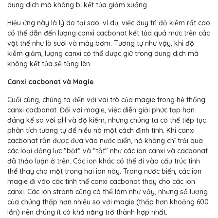
dung dịch mà không bị kết tủa giảm xuống.
Hiệu ứng này là lý do tại sao, ví dụ, việc duy trì độ kiềm rất cao
có thể dẫn đến lượng canxi cacbonat kết tủa quá mức trên các
vật thể như lò sưởi và máy bơm. Tương tự như vậy, khi độ
kiềm giảm, lượng canxi có thể được giữ trong dung dịch mà
không kết tủa sẽ tăng lên.
Canxi cacbonat và Magie
Cuối cùng, chúng ta đến với vai trò của magie trong hệ thống
canxi cacbonat. Đối với magie, việc diễn giải phức tạp hơn
đáng kể so với pH và độ kiềm, nhưng chúng ta có thể tiếp tục
phân tích tương tự để hiểu nó một cách định tính. Khi canxi
cacbonat rắn được đưa vào nước biển, nó không chỉ trải qua
các loại động lực "bật" và "tắt" như các ion canxi và cacbonat
đã thảo luận ở trên. Các ion khác có thể đi vào cấu trúc tinh
thể thay cho một trong hai ion này. Trong nước biển, các ion
magie đi vào các tinh thể canxi cacbonat thay cho các ion
canxi. Các ion stronti cũng có thể làm như vậy, nhưng số lượng
của chúng thấp hơn nhiều so với magie (thấp hơn khoảng 600
lần) nên chúng ít có khả năng trở thành hợp nhất.