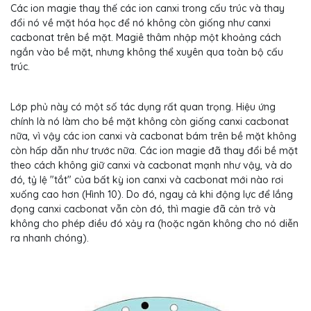
Các ion magie thay thế các ion canxi trong cấu trúc và thay
đổi nó về mặt hóa học để nó không còn giống như canxi
cacbonat trên bề mặt. Magiê thâm nhập một khoảng cách
ngắn vào bề mặt, nhưng không thể xuyên qua toàn bộ cấu
trúc.
Lớp phủ này có một số tác dụng rất quan trọng. Hiệu ứng
chính là nó làm cho bề mặt không còn giống canxi cacbonat
nữa, vì vậy các ion canxi và cacbonat bám trên bề mặt không
còn hấp dẫn như trước nữa. Các ion magie đã thay đổi bề mặt
theo cách không giữ canxi và cacbonat mạnh như vậy, và do
đó, tỷ lệ "tắt" của bất kỳ ion canxi và cacbonat mới nào rơi
xuống cao hơn (Hình 10). Do đó, ngay cả khi động lực để lắng
đọng canxi cacbonat vẫn còn đó, thì magie đã cản trở và
không cho phép điều đó xảy ra (hoặc ngăn không cho nó diễn
ra nhanh chóng).