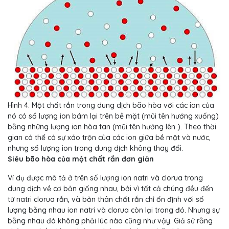
Hình 4. Một chất rắn trong dung dịch bão hòa với các ion của
nó có số lượng ion bám lại trên bề mặt (mũi tên hướng xuống)
bằng những lượng ion hòa tan (mũi tên hướng lên ). Theo thời
gian có thể có sự xáo trộn của các ion giữa bề mặt và nước,
nhưng số lượng ion trong dung dịch không thay đổi.
Siêu bão hòa của một chất rắn đơn giản
Ví dụ được mô tả ở trên số lượng ion natri và clorua trong
dung dịch về cơ bản giống nhau, bởi vì tất cả chúng đều đến
từ natri clorua rắn, và bản thân chất rắn chỉ ổn định với số
lượng bằng nhau ion natri và clorua còn lại trong đó. Nhưng sự
bằng nhau đó không phải lúc nào cũng như vậy. Giả sử rằng