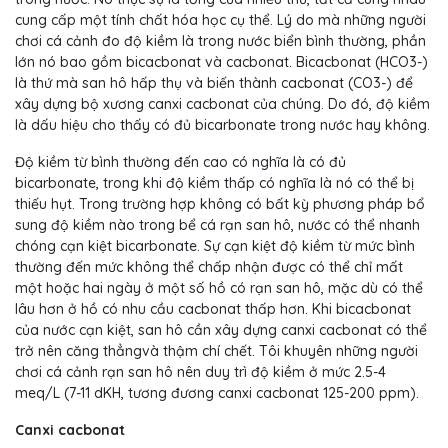
cung cấp một tính chất hóa học cụ thể. Lý do mà những người
chơi cá cảnh đo độ kiềm là trong nước biển bình thường, phần
lớn nó bao gồm bicacbonat và cacbonat. Bicacbonat (HCO3-)
là thứ mà san hô hấp thụ và biến thành cacbonat (CO3-) để
xây dựng bộ xương canxi cacbonat của chúng. Do đó, độ kiềm
là dấu hiệu cho thấy có đủ bicarbonate trong nước hay không.
Độ kiềm từ bình thường đến cao có nghĩa là có đủ
bicarbonate, trong khi độ kiềm thấp có nghĩa là nó có thể bị
thiếu hụt. Trong trường hợp không có bất kỳ phương pháp bổ
sung độ kiềm nào trong bể cá rạn san hô, nước có thể nhanh
chóng cạn kiệt bicarbonate. Sự cạn kiệt độ kiềm từ mức bình
thường đến mức không thể chấp nhận được có thể chỉ mất
một hoặc hai ngày ở một số hồ có rạn san hô, mặc dù có thể
lâu hơn ở hồ có nhu cầu cacbonat thấp hơn. Khi bicacbonat
của nước cạn kiệt, san hô cần xây dựng canxi cacbonat có thể
trở nên căng thẳngvà thậm chí chết. Tôi khuyên những người
chơi cá cảnh rạn san hô nên duy trì độ kiềm ở mức 2.5-4
meq/L (7-11 dKH, tương đương canxi cacbonat 125-200 ppm).
Canxi cacbonat