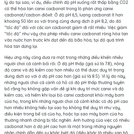
lý do tại sao, ví dụ, điều chỉnh độ pH xuống rất thấp bằng CO2
có thể hòa tan canxi cacbonat trong lò phản ứng canxi
cacbonat/cacbon điôxít. Ở độ pH 6,5, lượng cacbonat ít hơn
khoảng 50 lần so với trong cùng dung dịch ở pH 8,2, do đó
"tốc độ" đối với các ion cacbonat giảm đi rất nhiều. Việc giảm
"tốc độ" như vậy cho phép nhiều canxi cacbonat ròng hòa tan
vào nước hơn trước khi đạt đến độ bão hòa, tại đó quá trình
hòa tan dừng lại.
Hiệu ứng này cũng đưa ra một trong những điều khiến nhiều
người chơi cá cảnh bối rối. Ở độ pH thấp (giả sử là 7.8), nồng
độ canxi và độ kiềm cao hơn nhiều có thể được duy trì trong
dung dịch so với ở độ pH cao hơn (giả sử là 8.5). Vì lý do này,
những người chơi cá cảnh có hồ có độ pH thấp thường tuyên
bố rằng họ không gặp vấn đề gì khi duy trì mức canxi và độ
kiềm cao, và hiếm khi loại bỏ canxi cacbonat khỏi máy bơm
của họ, trong khi những người chơi cá cảnh khác có độ pH cao
hơn nhiều không hiểu tại sao họ không thể duy trì như vậy,
điều kiện trong bể cá của họ, hoặc tại sao máy bơm của họ
thường nhanh chóng bị tắc nghẽn. Ảnh hưởng của việc có nhiều
cacbonat hơn ở độ pH cao hơn là một trong những nguyên
nhân chính dẫn đến sự khác biệt đó (điều khác là nhiều san hô