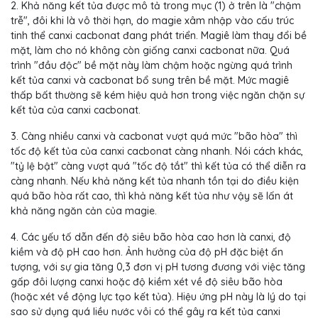
2. Khả năng kết tủa được mô tả trong mục (1) ở trên là "chậm
trễ", đôi khi là vô thời hạn, do magie xâm nhập vào cấu trúc
tinh thể canxi cacbonat đang phát triển. Magiê làm thay đổi bề
mặt, làm cho nó không còn giống canxi cacbonat nữa. Quá
trình "đầu độc" bề mặt này làm chậm hoặc ngừng quá trình
kết tủa canxi và cacbonat bổ sung trên bề mặt. Mức magiê
thấp bất thường sẽ kém hiệu quả hơn trong việc ngăn chặn sự
kết tủa của canxi cacbonat.
3. Càng nhiều canxi và cacbonat vượt quá mức "bão hòa" thì
tốc độ kết tủa của canxi cacbonat càng nhanh. Nói cách khác,
"tỷ lệ bật" càng vượt quá "tốc độ tắt" thì kết tủa có thể diễn ra
càng nhanh. Nếu khả năng kết tủa nhanh tồn tại do điều kiện
quá bão hòa rất cao, thì khả năng kết tủa như vậy sẽ lấn át
khả năng ngăn cản của magie.
4. Các yếu tố dẫn đến độ siêu bão hòa cao hơn là canxi, độ
kiềm và độ pH cao hơn. Ảnh hưởng của độ pH đặc biệt ấn
tượng, với sự gia tăng 0,3 đơn vị pH tương đương với việc tăng
gấp đôi lượng canxi hoặc độ kiềm xét về độ siêu bão hòa
(hoặc xét về động lực tạo kết tủa). Hiệu ứng pH này là lý do tại
sao sử dụng quá liều nước vôi có thể gây ra kết tủa canxi