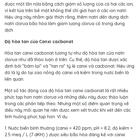
được một lần nữa bằng cách giảm số lượng của cả hai các ion,
vì kết tủa trên bề mặt không thể chỉ giới hạn ở các ion natri.
Hiệu ứng này nhằm giải thích rằng, thêm natri đến dung dịch
natri clorua bão hòa làm giảm lượng clorua có trong dung
dịch.
Độ hòa tan của Canxi cacbonat
Hòa tan canxi cacbonat tương tự như độ hòa tan của natri
clorua như đã thảo luận ở trên. Cụ thể, độ hòa tan được xác
định bởi "bám lại" và "tan ra" tỷ lệ canxi và cacbonat. Hiệu ứng
đó là lý do tại sao nồng độ canxi và kiềm trong nước biển là
liên quan.
Một số tác động của độ hòa tan canxi cacbonat là rất nhiều
phức tạp hơn natri clorua và những điều này được thảo luận
trong các phần tiếp theo. Nhưng một số điểm quan trọng về
điều này mối quan hệ nên được xem xét trước khi xét đến các
tình huống phức tạp hơn. Ví dụ:
1. Nước biển bình thường (canxi = 420 ppm, pH = 8.2, độ kiềm =
2.5 meq / L (7 dKH) ) được siêu bão hòa đáng kể với canxi