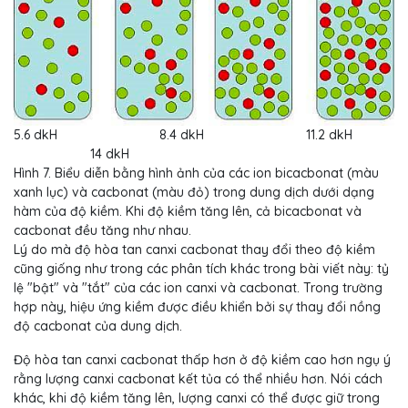
5.6 dkH 8.4 dkH 11.2 dkH
14 dkH
Hình 7. Biểu diễn bằng hình ảnh của các ion bicacbonat (màu
xanh lục) và cacbonat (màu đỏ) trong dung dịch dưới dạng
hàm của độ kiềm. Khi độ kiềm tăng lên, cả bicacbonat và
cacbonat đều tăng như nhau.
Lý do mà độ hòa tan canxi cacbonat thay đổi theo độ kiềm
cũng giống như trong các phân tích khác trong bài viết này: tỷ
lệ "bật" và "tắt" của các ion canxi và cacbonat. Trong trường
hợp này, hiệu ứng kiềm được điều khiển bởi sự thay đổi nồng
độ cacbonat của dung dịch.
Độ hòa tan canxi cacbonat thấp hơn ở độ kiềm cao hơn ngụ ý
rằng lượng canxi cacbonat kết tủa có thể nhiều hơn. Nói cách
khác, khi độ kiềm tăng lên, lượng canxi có thể được giữ trong