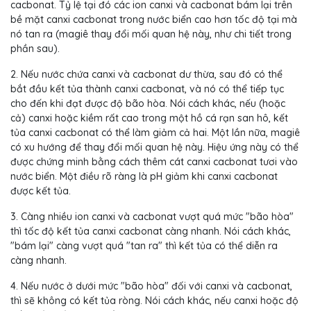
cacbonat. Tỷ lệ tại đó các ion canxi và cacbonat bám lại trên
bề mặt canxi cacbonat trong nước biển cao hơn tốc độ tại mà
nó tan ra (magiê thay đổi mối quan hệ này, như chi tiết trong
phần sau).
2. Nếu nước chứa canxi và cacbonat dư thừa, sau đó có thể
bắt đầu kết tủa thành canxi cacbonat, và nó có thể tiếp tục
cho đến khi đạt được độ bão hòa. Nói cách khác, nếu (hoặc
cả) canxi hoặc kiềm rất cao trong một hồ cá rạn san hô, kết
tủa canxi cacbonat có thể làm giảm cả hai. Một lần nữa, magiê
có xu hướng để thay đổi mối quan hệ này. Hiệu ứng này có thể
được chứng minh bằng cách thêm cát canxi cacbonat tươi vào
nước biển. Một điều rõ ràng là pH giảm khi canxi cacbonat
được kết tủa.
3. Càng nhiều ion canxi và cacbonat vượt quá mức "bão hòa"
thì tốc độ kết tủa canxi cacbonat càng nhanh. Nói cách khác,
"bám lại" càng vượt quá "tan ra" thì kết tủa có thể diễn ra
càng nhanh.
4. Nếu nước ở dưới mức "bão hòa" đối với canxi và cacbonat,
thì sẽ không có kết tủa ròng. Nói cách khác, nếu canxi hoặc độ