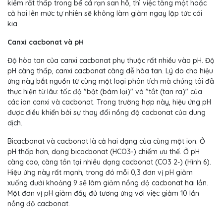
kiềm rất thấp trong bể cá rạn san hô, thì việc tăng một hoặc
cả hai lên mức tự nhiên sẽ không làm giảm ngay lập tức cái
kia.
Canxi cacbonat và pH
Độ hòa tan của canxi cacbonat phụ thuộc rất nhiều vào pH. Độ
pH càng thấp, canxi cacbonat càng dễ hòa tan. Lý do cho hiệu
ứng này bắt nguồn từ cùng một loại phân tích mà chúng tôi đã
thực hiện từ lâu: tốc độ "bật (bám lại)" và "tắt (tan ra)" của
các ion canxi và cacbonat. Trong trường hợp này, hiệu ứng pH
được điều khiển bởi sự thay đổi nồng độ cacbonat của dung
dịch.
Bicacbonat và cacbonat là cả hai dạng của cùng một ion. Ở
pH thấp hơn, dạng bicacbonat (HCO3-) chiếm ưu thế. Ở pH
càng cao, càng tồn tại nhiều dạng cacbonat (CO3 2-) (Hình 6).
Hiệu ứng này rất mạnh, trong đó mỗi 0,3 đơn vị pH giảm
xuống dưới khoảng 9 sẽ làm giảm nồng độ cacbonat hai lần.
Một đơn vị pH giảm đầy đủ tương ứng với việc giảm 10 lần
nồng độ cacbonat.