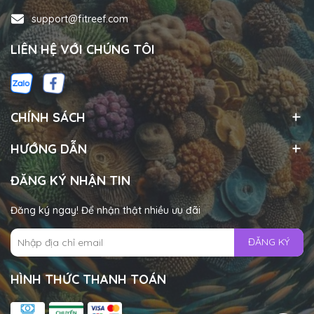
support@fitreef.com
LIÊN HỆ VỚI CHÚNG TÔI
CHÍNH SÁCH
HƯỚNG DẪN
ĐĂNG KÝ NHẬN TIN
Đăng ký ngay! Để nhận thật nhiều ưu đãi
ĐĂNG KÝ
HÌNH THỨC THANH TOÁN