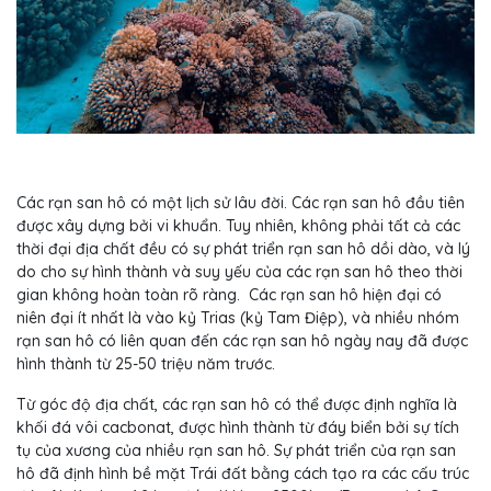
Các rạn san hô có một lịch sử lâu đời. Các rạn san hô đầu tiên
được xây dựng bởi vi khuẩn. Tuy nhiên, không phải tất cả các
thời đại địa chất đều có sự phát triển rạn san hô dồi dào, và lý
do cho sự hình thành và suy yếu của các rạn san hô theo thời
gian không hoàn toàn rõ ràng. Các rạn san hô hiện đại có
niên đại ít nhất là vào kỷ Trias (kỷ Tam Điệp), và nhiều nhóm
rạn san hô có liên quan đến các rạn san hô ngày nay đã được
hình thành từ 25-50 triệu năm trước.
Từ góc độ địa chất, các rạn san hô có thể được định nghĩa là
khối đá vôi cacbonat, được hình thành từ đáy biển bởi sự tích
tụ của xương của nhiều rạn san hô. Sự phát triển của rạn san
hô đã định hình bề mặt Trái đất bằng cách tạo ra các cấu trúc