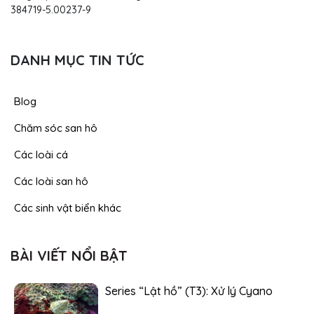
384719-5.00237-9
DANH MỤC TIN TỨC
Blog
Chăm sóc san hô
Các loài cá
Các loài san hô
Các sinh vật biển khác
BÀI VIẾT NỔI BẬT
Series “Lật hồ” (T3): Xử lý Cyano