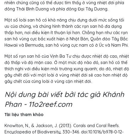
nhiên chúng cũng có thể được tìm thấy ở vùng nhiệt đới phía
đông Thái Bình Dương và phía đông Đại Tây Dương.
Một số loài san hô có khả năng chịu đựng dưới mức sống tối
ưu của chúng, và chúng hình thành các rạn san hô đa dạng
thấp hơn, nơi điều kiện ít thuận lợi hơn. Chẳng hạn như các rạn
san hô vùng cực bắc xuất hiện ở Nhật Bản, Quần đảo Tây Bắc
Hawaii và Bermuda, san hô vùng cực nam có ở Úc và Nam Phi.
Một số rạn san hô của Vịnh Ba Tư chịu được nhiệt độ cao, nhiệt
độ thấp và độ mặn cao. Ở một mức độ nào đó, san hô có thể
thích nghi với điều kiện môi trường xung quanh; do đó, nhiệt độ
gây chết đối với một loài ở vùng nhiệt đới sẽ cao hơn nhiệt độ
gây chết của cùng loài ở vùng cận nhiệt đới.
Nội dung bài viết bởi tác giả Khánh
Phan - 11o2reef.com
Tài liệu tham khảo
Knowlton, N., & Jackson, J. (2013). Corals and Coral Reefs.
Encyclopedia of Biodiversity, 330–346. doi:10.1016/b978-0-12-