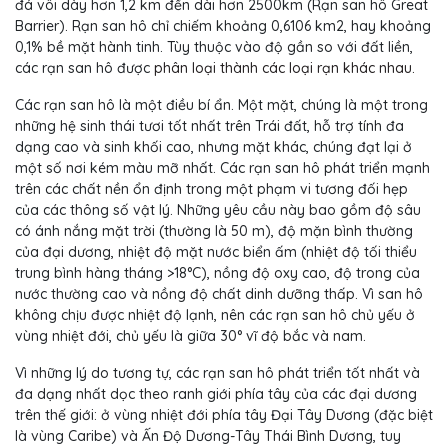
đá vôi dày hơn 1,2 km đến dài hơn 2500km (Rạn san hô Great
Barrier). Rạn san hô chỉ chiếm khoảng 0,6106 km2, hay khoảng
0,1% bề mặt hành tinh. Tùy thuộc vào độ gần so với đất liền,
các rạn san hô được
phân loại thành các loại rạn khác nhau.
Các rạn san hô là một điều bí ẩn. Một mặt, chúng là một trong
những hệ sinh thái tươi tốt nhất trên Trái đất, hỗ trợ tính đa
dạng cao và sinh khối cao, nhưng mặt khác, chúng đạt lại ở
một số nơi kém màu mỡ nhất. Các rạn san hô phát triển mạnh
trên các chất nền ổn định trong một phạm vi tương đối hẹp
của các thông số vật lý. Những yêu cầu này bao gồm độ sâu
có ánh nắng mặt trời (thường là 50 m), độ mặn bình thường
của đại dương, nhiệt độ mặt nước biển ấm (nhiệt độ tối thiểu
trung bình hàng tháng >18°C), nồng độ oxy cao, độ trong của
nước thường cao và nồng độ chất dinh dưỡng thấp. Vì san hô
không chịu được nhiệt độ lạnh, nên các rạn san hô chủ yếu ở
vùng nhiệt đới, chủ yếu là giữa 30° vĩ độ bắc và nam.
Vì những lý do tương tự, các rạn san hô phát triển tốt nhất và
đa dạng nhất dọc theo ranh giới phía tây của các đại dương
trên thế giới: ở vùng nhiệt đới phía tây Đại Tây Dương (đặc biệt
là vùng Caribe) và Ấn Độ Dương-Tây Thái Bình Dương, tuy