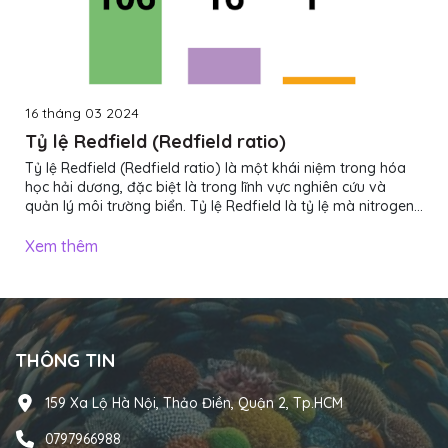
16 tháng 03 2024
Tỷ lệ Redfield (Redfield ratio)
Tỷ lệ Redfield (Redfield ratio) là một khái niệm trong hóa
học hải dương, đặc biệt là trong lĩnh vực nghiên cứu và
quản lý môi trường biển. Tỷ lệ Redfield là tỷ lệ mà nitrogen
(N), phosphorus (P), và carbon (C) tồn tại trong các hợp
chất hữu cơ của các sinh vật biển, như tảo và thực vật biển,
Xem thêm
và nó được đặt tên theo tên của người nghiên cứu Mary
Redfield.Tỷ lệ Redfield thường là 106:16:1, tức là có 106
nguyên tử carbon (C) cho mỗi 16 nguyên tử nitrogen (N) và 1
nguyên tử phosphorus (P)....
THÔNG TIN
159 Xa Lộ Hà Nội, Thảo Điền, Quận 2, Tp.HCM
0797966988