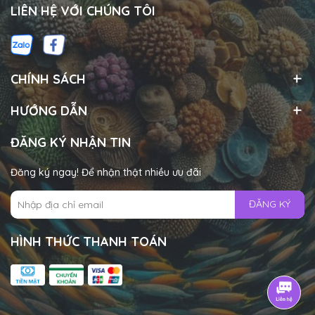
LIÊN HỆ VỚI CHÚNG TÔI
CHÍNH SÁCH
HƯỚNG DẪN
ĐĂNG KÝ NHẬN TIN
Đăng ký ngay! Để nhận thật nhiều ưu đãi
ĐĂNG KÝ
HÌNH THỨC THANH TOÁN