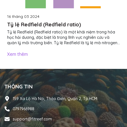
16 tháng 03 2024
Tỷ lệ Redfield (Redfield ratio)
Tỷ lệ Redfield (Redfield ratio) là một khái niệm trong hóa
học hải dương, đặc biệt là trong lĩnh vực nghiên cứu và
quản lý môi trường biển. Tỷ lệ Redfield là tỷ lệ mà nitrogen
(N), phosphorus (P), và carbon (C) tồn tại trong các hợp
chất hữu cơ của các sinh vật biển, như tảo và thực vật biển,
Xem thêm
và nó được đặt tên theo tên của người nghiên cứu Mary
Redfield.Tỷ lệ Redfield thường là 106:16:1, tức là có 106
nguyên tử carbon (C) cho mỗi 16 nguyên tử nitrogen (N) và 1
nguyên tử phosphorus (P)....
THÔNG TIN
159 Xa Lộ Hà Nội, Thảo Điền, Quận 2, Tp.HCM
0797966988
support@fitreef.com