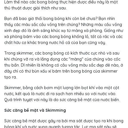
Làm thế nào các bong bóng thực hiện được điều này là một
thủ thuật được giải thích như sau.
Bạn đã bao giờ thổi bong bóng khi còn bé chưa? Bạn nhìn
thấy các màu sắc cầu vồng trên chúng? Những màu cầu vồng
xinh đẹp đó là ánh sáng khúc xạ từ màng xà phòng. Giống như
xà phòng bám vào các bong bóng khổng lồ, tất cả rác và các
chất hữu cơ khác trong nước hồ cá của bạn cũng vậy.
Trong skimmer, các bong bóng có kích thước cực nhỏ và sau
khi chúng vỡ ra và lắng đọng các "màng" của chúng vào cốc
thu bẩn. Dĩ nhiên là không có cầu vồng màu sắc đẹp đẽ nào, ở
đây chỉ có thứ bùn xấu xí bám trên bong bóng của skimmer
tạo ra.
Skimmer, bằng cách bơm một lượng lớn bọt khí vào một cột
nước, kết quả là nước đi ra sạch hơn nhiều so với nước vào.
Quá trình tuyệt vời này là do sức căng bề mặt của nước biển.
Sức căng bề mặt và Skimming
Sức căng bề mặt được gây ra bởi ma sát được tạo ra khi bong
bóng khí và nước xung quanh tương tác. Lực ma sát này sẽ