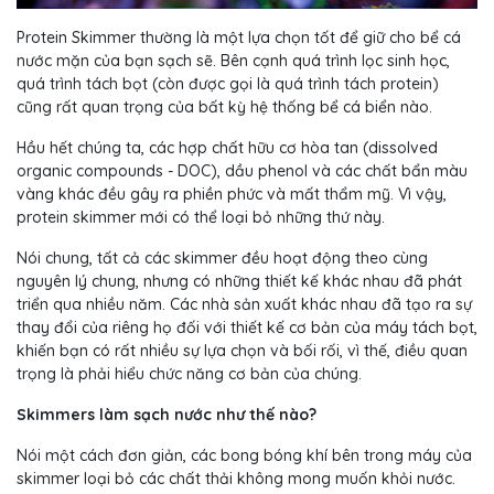
Protein Skimmer thường là một lựa chọn tốt để giữ cho bể cá
nước mặn của bạn sạch sẽ. Bên cạnh quá trình lọc sinh học,
quá trình tách bọt (còn được gọi là quá trình tách protein)
cũng rất quan trọng của bất kỳ hệ thống bể cá biển nào.
Hầu hết chúng ta, các hợp chất hữu cơ hòa tan (dissolved
organic compounds - DOC), dầu phenol và các chất bẩn màu
vàng khác đều gây ra phiền phức và mất thẩm mỹ. Vì vậy,
protein skimmer mới có thể loại bỏ những thứ này.
Nói chung, tất cả các skimmer đều hoạt động theo cùng
nguyên lý chung, nhưng có những thiết kế khác nhau đã phát
triển qua nhiều năm. Các nhà sản xuất khác nhau đã tạo ra sự
thay đổi của riêng họ đối với thiết kế cơ bản của máy tách bọt,
khiến bạn có rất nhiều sự lựa chọn và bối rối, vì thế, điều quan
trọng là phải hiểu chức năng cơ bản của chúng.
Skimmers làm sạch nước như thế nào?
Nói một cách đơn giản, các bong bóng khí bên trong máy của
skimmer loại bỏ các chất thải không mong muốn khỏi nước.