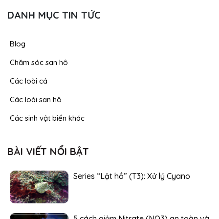
DANH MỤC TIN TỨC
Blog
Chăm sóc san hô
Các loài cá
Các loài san hô
Các sinh vật biển khác
BÀI VIẾT NỔI BẬT
Series “Lật hồ” (T3): Xử lý Cyano
5 cách giảm Nitrate (NO3) an toàn và