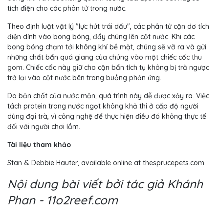
tích điện cho các phân tử trong nước.
Theo định luật vật lý "lực hút trái dấu", các phân tử cặn dơ tích
điện dính vào bong bóng, đẩy chúng lên cột nước. Khi các
bong bóng chạm tới không khí bề mặt, chúng sẽ vỡ ra và gửi
những chất bẩn quá giang của chúng vào một chiếc cốc thu
gom. Chiếc cốc này giữ cho cặn bẩn tích tụ không bị trả ngược
trở lại vào cột nước bên trong buồng phản ứng.
Do bản chất của nước mặn, quá trình này dễ được xảy ra. Việc
tách protein trong nước ngọt không khả thi ở cấp độ người
dùng đại trà, vì công nghệ để thực hiện điều đó không thực tế
đối với người chơi lắm.
Tài liệu tham khảo
Stan & Debbie Hauter, available online at thesprucepets.com
Nội dung bài viết bởi tác giả Khánh
Phan - 11o2reef.com