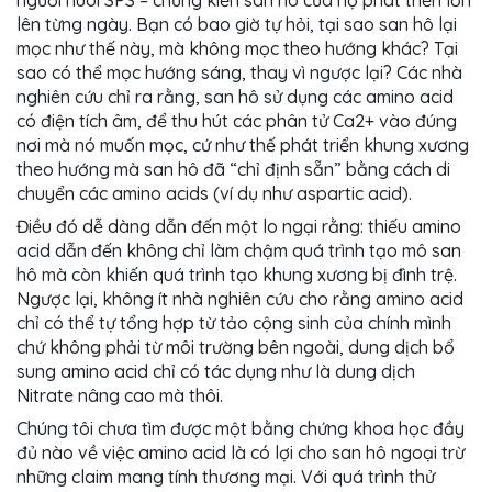
người nuôi SPS – chứng kiến san hô của họ phát triển lớn
lên từng ngày. Bạn có bao giờ tự hỏi, tại sao san hô lại
mọc như thế này, mà không mọc theo hướng khác? Tại
sao có thể mọc hướng sáng, thay vì ngược lại? Các nhà
nghiên cứu chỉ ra rằng, san hô sử dụng các amino acid
có điện tích âm, để thu hút các phân tử Ca2+ vào đúng
nơi mà nó muốn mọc, cứ như thế phát triển khung xương
theo hướng mà san hô đã “chỉ định sẵn” bằng cách di
chuyển các amino acids (ví dụ như aspartic acid).
Điều đó dễ dàng dẫn đến một lo ngại rằng: thiếu amino
acid dẫn đến không chỉ làm chậm quá trình tạo mô san
hô mà còn khiến quá trình tạo khung xương bị đình trệ.
Ngược lại, không ít nhà nghiên cứu cho rằng amino acid
chỉ có thể tự tổng hợp từ tảo cộng sinh của chính mình
chứ không phải từ môi trường bên ngoài, dung dịch bổ
sung amino acid chỉ có tác dụng như là dung dịch
Nitrate nâng cao mà thôi.
Chúng tôi chưa tìm được một bằng chứng khoa học đầy
đủ nào về việc amino acid là có lợi cho san hô ngoại trừ
những claim mang tính thương mại. Với quá trình thử