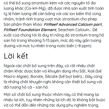
có thể bổ sung strontium kèm với các nguyên tố đa
lượng khác (Ca-kH-Mg), đã được nhà sản xuất tính toán
tỷ lệ hàm lượng để cân bằng với các ion kiềm thổ cùng
nhóm, tránh tình trạng vượt mức strontium cho phép.
Sản phẩm tham khảo:
FitReef Advanced Calcium part
,
FitReef Foundation Element
, Seachem Calcium… Đề
xuất của chúng tôi là duy trì nồng độ strontium trong hồ
san hô trong khoảng 5-15 ppm, mức độ này gần tương
đương với mức tự nhiên trong nước biển (~8 ppm).
Lời kết
Ngoài các chất bổ sung trên đây, có rất nhiều chất
châm khác được bán và khuyên dùng như Sắt, Kali (bể
Macro-Algae), Borate, Silicate (bể bọt biển)… Đây cũng
là những chất khuyến nghị không cần thiết bổ sung với
đối tượng hồ cá – san hô.
Một số chất bổ sung thuộc nhóm này có thể mang lại
nhiều lợi ích, tuy nhiên những lợi ích đó là không bắt buộc
và có thể dẫn đến những tác dụng phụ nghiêm trọng,