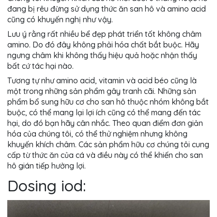
đang bị rêu đừng sử dụng thức ăn san hô và amino acid
cũng có khuyến nghị như vậy.
Lưu ý rằng rất nhiều bể đẹp phát triển tốt không châm
amino. Do đó đây không phải hóa chất bắt buộc. Hãy
ngưng châm khi không thấy hiệu quả hoặc nhận thấy
bất cứ tác hại nào.
Tương tự như amino acid, vitamin và acid béo cũng là
một trong những sản phẩm gây tranh cãi. Những sản
phẩm bổ sung hữu cơ cho san hô thuộc nhóm không bắt
buộc, có thể mang lại lợi ích cũng có thể mang đến tác
hại, do đó bạn hãy cân nhắc. Theo quan điểm đơn giản
hóa của chúng tôi, có thể thử nghiệm nhưng không
khuyến khích châm. Các sản phẩm hữu cơ chúng tôi cung
cấp từ thức ăn của cá và điều này có thể khiến cho san
hô gián tiếp hưởng lợi.
Dosing iod: