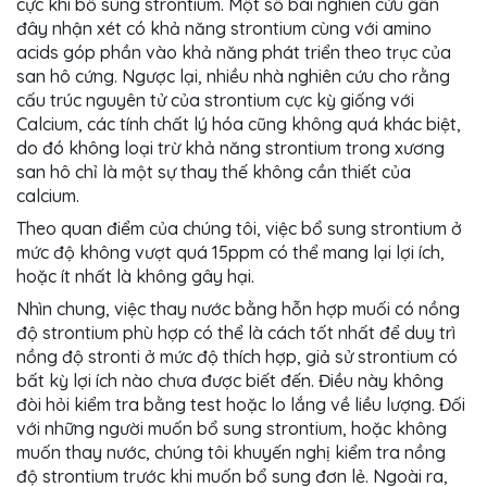
cực khi bổ sung strontium. Một số bài nghiên cứu gần
đây nhận xét có khả năng strontium cùng với amino
acids góp phần vào khả năng phát triển theo trục của
san hô cứng. Ngược lại, nhiều nhà nghiên cứu cho rằng
cấu trúc nguyên tử của strontium cực kỳ giống với
Calcium, các tính chất lý hóa cũng không quá khác biệt,
do đó không loại trừ khả năng strontium trong xương
san hô chỉ là một sự thay thế không cần thiết của
calcium.
Theo quan điểm của chúng tôi, việc bổ sung strontium ở
mức độ không vượt quá 15ppm có thể mang lại lợi ích,
hoặc ít nhất là không gây hại.
Nhìn chung, việc thay nước bằng hỗn hợp muối có nồng
độ strontium phù hợp có thể là cách tốt nhất để duy trì
nồng độ stronti ở mức độ thích hợp, giả sử strontium có
bất kỳ lợi ích nào chưa được biết đến. Điều này không
đòi hỏi kiểm tra bằng test hoặc lo lắng về liều lượng. Đối
với những người muốn bổ sung strontium, hoặc không
muốn thay nước, chúng tôi khuyến nghị kiểm tra nồng
độ strontium trước khi muốn bổ sung đơn lẻ. Ngoài ra,