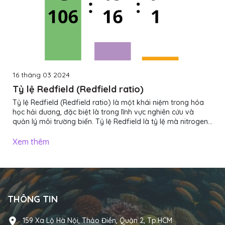
16 tháng 03 2024
Tỷ lệ Redfield (Redfield ratio)
Tỷ lệ Redfield (Redfield ratio) là một khái niệm trong hóa
học hải dương, đặc biệt là trong lĩnh vực nghiên cứu và
quản lý môi trường biển. Tỷ lệ Redfield là tỷ lệ mà nitrogen
(N), phosphorus (P), và carbon (C) tồn tại trong các hợp
chất hữu cơ của các sinh vật biển, như tảo và thực vật biển,
Xem thêm
và nó được đặt tên theo tên của người nghiên cứu Mary
Redfield.Tỷ lệ Redfield thường là 106:16:1, tức là có 106
nguyên tử carbon (C) cho mỗi 16 nguyên tử nitrogen (N) và 1
nguyên tử phosphorus (P)....
THÔNG TIN
159 Xa Lộ Hà Nội, Thảo Điền, Quận 2, Tp.HCM