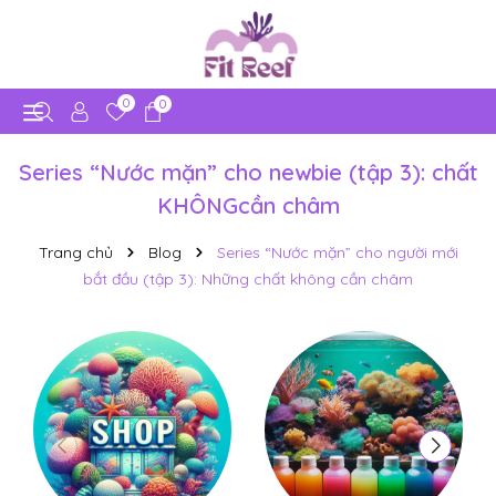
0
0
Series “Nước mặn” cho newbie (tập 3): chất
KHÔNGcần châm
Trang chủ
Blog
Series “Nước mặn” cho người mới
bắt đầu (tập 3): Những chất không cần châm