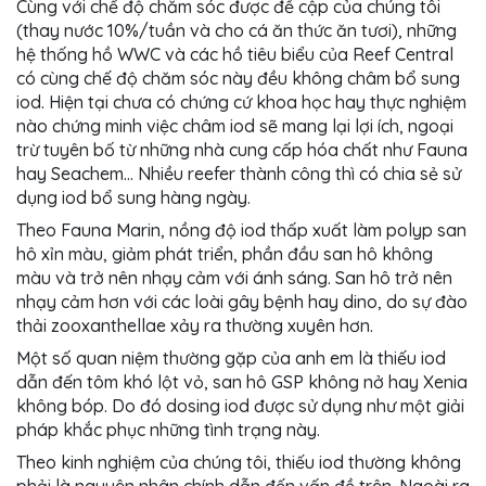
Cùng với chế độ chăm sóc được đề cập của chúng tôi
(thay nước 10%/tuần và cho cá ăn thức ăn tươi), những
hệ thống hồ WWC và các hồ tiêu biểu của Reef Central
có cùng chế độ chăm sóc này đều không châm bổ sung
iod. Hiện tại chưa có chứng cứ khoa học hay thực nghiệm
nào chứng minh việc châm iod sẽ mang lại lợi ích, ngoại
trừ tuyên bố từ những nhà cung cấp hóa chất như Fauna
hay Seachem… Nhiều reefer thành công thì có chia sẻ sử
dụng iod bổ sung hàng ngày.
Theo Fauna Marin, nồng độ iod thấp xuất làm polyp san
hô xỉn màu, giảm phát triển, phần đầu san hô không
màu và trở nên nhạy cảm với ánh sáng. San hô trở nên
nhạy cảm hơn với các loài gây bệnh hay dino, do sự đào
thải zooxanthellae xảy ra thường xuyên hơn.
Một số quan niệm thường gặp của anh em là thiếu iod
dẫn đến tôm khó lột vỏ, san hô GSP không nở hay Xenia
không bóp. Do đó dosing iod được sử dụng như một giải
pháp khắc phục những tình trạng này.
Theo kinh nghiệm của chúng tôi, thiếu iod thường không