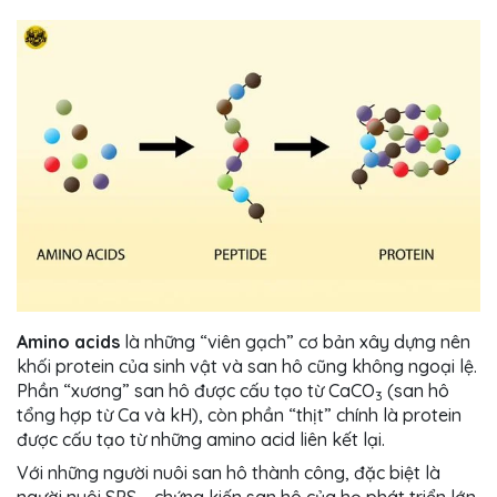
Amino acids
là những “viên gạch” cơ bản xây dựng nên
khối protein của sinh vật và san hô cũng không ngoại lệ.
Phần “xương” san hô được cấu tạo từ CaCO
(san hô
3
tổng hợp từ Ca và kH), còn phần “thịt” chính là protein
được cấu tạo từ những amino acid liên kết lại.
Với những người nuôi san hô thành công, đặc biệt là