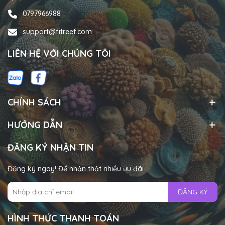
0797966988
support@fitreef.com
LIÊN HỆ VỚI CHÚNG TÔI
CHÍNH SÁCH
HƯỚNG DẪN
ĐĂNG KÝ NHẬN TIN
Đăng ký ngay! Để nhận thật nhiều ưu đãi
ĐĂNG KÝ
HÌNH THỨC THANH TOÁN