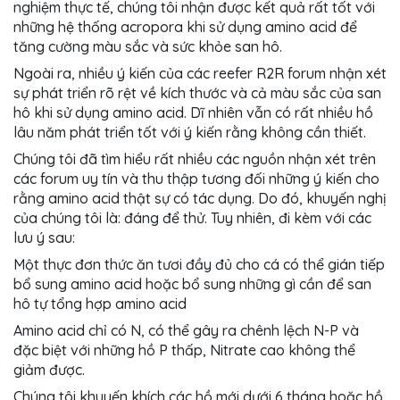
nghiệm thực tế, chúng tôi nhận được kết quả rất tốt với
những hệ thống acropora khi sử dụng amino acid để
tăng cường màu sắc và sức khỏe san hô.
Ngoài ra, nhiều ý kiến của các reefer R2R forum nhận xét
sự phát triển rõ rệt về kích thước và cả màu sắc của san
hô khi sử dụng amino acid. Dĩ nhiên vẫn có rất nhiều hồ
lâu năm phát triển tốt với ý kiến rằng không cần thiết.
Chúng tôi đã tìm hiểu rất nhiều các nguồn nhận xét trên
các forum uy tín và thu thập tương đối những ý kiến cho
rằng amino acid thật sự có tác dụng. Do đó, khuyến nghị
của chúng tôi là: đáng để thử. Tuy nhiên, đi kèm với các
lưu ý sau:
Một thực đơn thức ăn tươi đầy đủ cho cá có thể gián tiếp
bổ sung amino acid hoặc bổ sung những gì cần để san
hô tự tổng hợp amino acid
Amino acid chỉ có N, có thể gây ra chênh lệch N-P và
đặc biệt với những hồ P thấp, Nitrate cao không thể
giảm được.
Chúng tôi khuyến khích các hồ mới dưới 6 tháng hoặc hồ