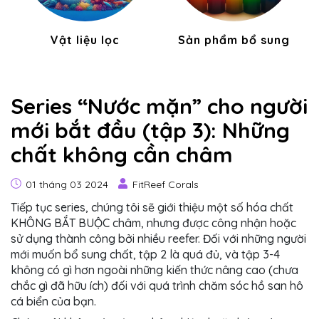
Vật liệu lọc
Sản phẩm bổ sung
Series “Nước mặn” cho người
mới bắt đầu (tập 3): Những
chất không cần châm
01 tháng 03 2024
FitReef Corals
Tiếp tục series, chúng tôi sẽ giới thiệu một số hóa chất
KHÔNG BẮT BUỘC châm, nhưng được công nhận hoặc
sử dụng thành công bởi nhiều reefer. Đối với những người
mới muốn bổ sung chất, tập 2 là quá đủ, và tập 3-4
không có gì hơn ngoài những kiến thức nâng cao (chưa
chắc gì đã hữu ích) đối với quá trình chăm sóc hồ san hô
cá biển của bạn.