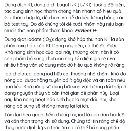
Dung dịch KI, dung dịch Lugol I
K (I
/KI): tương đối bền,
3
2
tác dụng sinh học nhanh chóng nên nhanh có hiệu quả.
Giá thành hợp lý, dễ châm và dễ đo liều lượng bằng các
bộ test tay. Do đó chúng tôi đề xuất nhóm này nếu bạn
muốn thử. Sản phẩm tham khảo:
FitReef I+
Dung dịch iodate (IO
): dạng khó hấp thu hơn KI, là sản
3
phẩm oxy hóa của KI. Dạng này bền, có thể đo được.
Khả năng sinh học của loại này thường kém, nên ít có
sản phẩm bổ sung chứa ion này. Ưu điểm giá rẻ nên
nhiều hãng vẫn sử dụng mặc dù hiệu quả không rõ ràng.
Iod chelated: dạng iod hữu cơ, thường nhả chậm, khó đo
nồng độ, được hãng tuyên bố ít gây độc và an toàn nếu
quá liều. Khả năng sử dụng bởi sinh vật tương đối thấp ở
dạng nguyên thủy và cần thời gian để phân hủy. Loại
này khả năng hoạt hóa sinh học là một dấu hỏi, khả
năng bổ sung sẽ không mang lại lợi ích.
Tóm lại theo quan điểm chúng tôi, iod là con dao hai lưỡi
và cần thận trọng khi sử dụng. Chúng tôi tin rằng chế độ
thay nước định kỳ và thức ăn cá có thể bổ sung phần