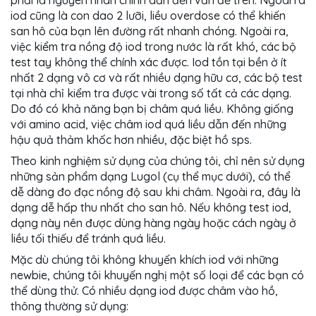
phải là nguyên nhân chính dẫn đến vấn đề trên. Ngoài ra
iod cũng là con dao 2 lưỡi, liều overdose có thể khiến
san hô của bạn lên đường rất nhanh chóng. Ngoài ra,
việc kiểm tra nồng độ iod trong nước là rất khó, các bộ
test tay không thể chính xác được. Iod tồn tại bền ở ít
nhất 2 dạng vô cơ và rất nhiều dạng hữu cơ, các bộ test
tại nhà chỉ kiểm tra được vài trong số tất cả các dạng.
Do đó có khả năng bạn bị châm quá liều. Không giống
với amino acid, việc châm iod quá liều dẫn đến những
hậu quả thảm khốc hơn nhiều, đặc biệt hồ sps.
Theo kinh nghiệm sử dụng của chúng tôi, chỉ nên sử dụng
những sản phẩm dạng Lugol (cụ thể mục dưới), có thể
dễ dàng đo đạc nồng độ sau khi châm. Ngoài ra, đây là
dạng dễ hấp thu nhất cho san hô. Nếu không test iod,
dạng này nên được dùng hàng ngày hoặc cách ngày ở
liều tối thiếu để tránh quá liều.
Mặc dù chúng tôi không khuyến khích iod với những
newbie, chúng tôi khuyến nghị một số loại để các bạn có
thể dùng thử. Có nhiều dạng iod được châm vào hồ,
thông thường sử dụng: