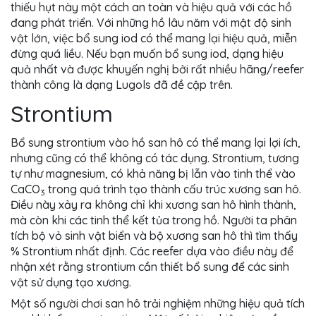
thiếu hụt này một cách an toàn và hiệu quả với các hồ
đang phát triển. Với những hồ lâu năm với mật độ sinh
vật lớn, việc bổ sung iod có thể mang lại hiệu quả, miễn
đừng quá liều. Nếu bạn muốn bổ sung iod, dạng hiệu
quả nhất và được khuyến nghị bởi rất nhiều hãng/reefer
thành công là dạng Lugols đã đề cập trên.
Strontium
Bổ sung strontium vào hồ san hô có thể mang lại lợi ích,
nhưng cũng có thể không có tác dụng. Strontium, tương
tự như magnesium, có khả năng bị lẫn vào tinh thể vào
CaCO
trong quá trình tạo thành cấu trúc xương san hô.
3
Điều này xảy ra không chỉ khi xương san hô hình thành,
mà còn khi các tinh thể kết tủa trong hồ. Người ta phân
tích bộ vỏ sinh vật biển và bộ xương san hô thì tìm thấy
% Strontium nhất định. Các reefer dựa vào điều này để
nhận xét rằng strontium cần thiết bổ sung để các sinh
vật sử dụng tạo xương.
Một số người chơi san hô trải nghiệm những hiệu quả tích