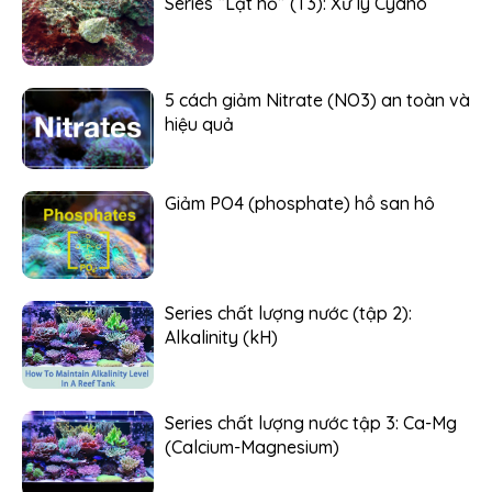
Series “Lật hồ” (T3): Xử lý Cyano
5 cách giảm Nitrate (NO3) an toàn và
hiệu quả
Giảm PO4 (phosphate) hồ san hô
Series chất lượng nước (tập 2):
Alkalinity (kH)
Series chất lượng nước tập 3: Ca-Mg
(Calcium-Magnesium)