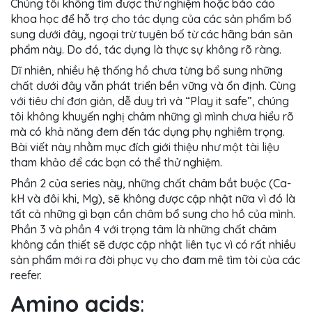
Chúng tôi không tìm được thử nghiệm hoặc báo cáo
khoa học để hỗ trợ cho tác dụng của các sản phẩm bổ
sung dưới đây, ngoại trừ tuyên bố từ các hãng bán sản
phẩm này. Do đó, tác dụng là thực sự không rõ ràng.
Dĩ nhiên, nhiều hệ thống hồ chưa từng bổ sung những
chất dưới đây vẫn phát triển bền vững và ổn định. Cùng
với tiêu chí đơn giản, dễ duy trì và “Play it safe”, chúng
tôi không khuyến nghị châm những gì mình chưa hiểu rõ
mà có khả năng đem đến tác dụng phụ nghiêm trọng.
Bài viết này nhằm mục đích giới thiệu như một tài liệu
tham khảo để các bạn có thể thử nghiệm.
Phần 2 của series này, những chất châm bắt buộc (Ca-
kH và đôi khi, Mg), sẽ không được cập nhật nữa vì đó là
tất cả những gì bạn cần châm bổ sung cho hồ của mình.
Phần 3 và phần 4 với trọng tâm là những chất châm
không cần thiết sẽ được cập nhật liên tục vì có rất nhiều
sản phẩm mới ra đời phục vụ cho đam mê tìm tòi của các
reefer.
Amino acids
: